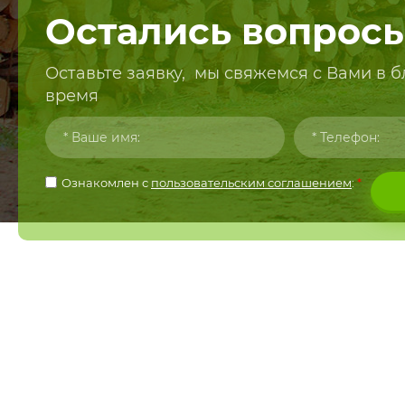
Остались вопрос
Оставьте заявку, мы свяжемся с Вами в
время
Ознакомлен с
пользовательским соглашением
:
*
ВКонтакте
Instagram
+7 (912) 784-03-15
618340, Пе
+7 (342) 742-17-44
ул. Заводск