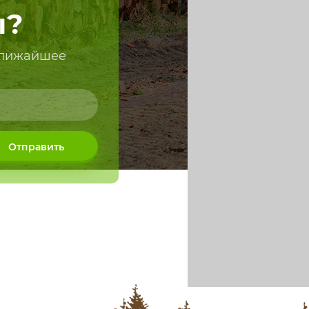
ы?
 ближайшее
Отправить
WhatsApp
рмский край п. Яйва
ая 37